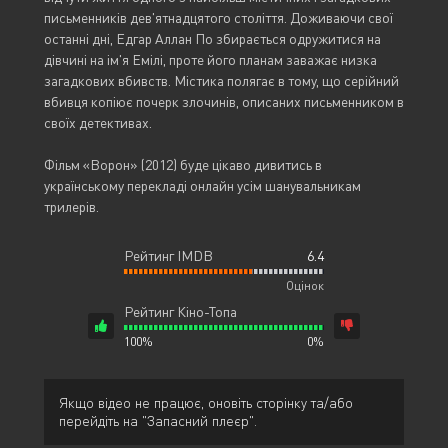
письменників дев'ятнадцятого століття. Доживаючи свої
останні дні, Едгар Аллан По збирається одружитися на
дівчині на ім'я Емілі, проте його планам заважає низка
загадкових вбивств. Містика полягає в тому, що серійний
вбивця копіює почерк злочинів, описаних письменником в
своїх детективах.
Фільм «Ворон» (2012) буде цікаво дивитись в
українському перекладі онлайн усім шанувальникам
трилерів.
Рейтинг IMDB
6.4
Оцінок
Рейтинг Кіно-Топа
100%
0%
Якщо відео не працює, оновіть сторінку та/або
перейдіть на "Запасний плеєр".