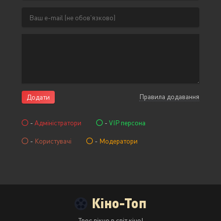
Правила додавання
Додати
-
Адміністратори
-
VIP персона
-
Користувачі
-
Модератори
Кіно-Топ
Твоє вікно в світ кіно!