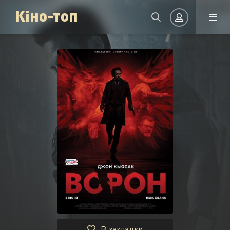
Кіно-топ
Авторизація
Запам'ятати
УВІЙТИ НА САЙТ
Реєстрація
Відновити пароль
Або увійти через
В закладки