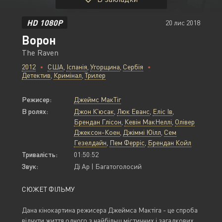
HD 1080P
20 лис 2018
Ворон
The Raven
2012
США
,
Іспанія
,
Угорщина
,
Сербія
Детектив
,
Кримінал
,
Трилер
Режисер:
Джеймс МакТіг
В ролях:
Джон К'юсак
,
Люк Еванс
,
Еліс Ів
,
Брендан Глісон
,
Кевін МакНеллі
,
Олівер
Джексон-Коен
,
Джіммі Юілл
,
Сем
Гезелдайн
,
Пем Ферріс
,
Брендан Койл
Тривалість:
01:50:52
Звук:
Ді Ар | Багатоголосий
СЮЖЕТ ФІЛЬМУ
Дана кінокартина режисера Джеймса Мактіга - це спроба
відчути життя одного з найбільш містичних і загадкових