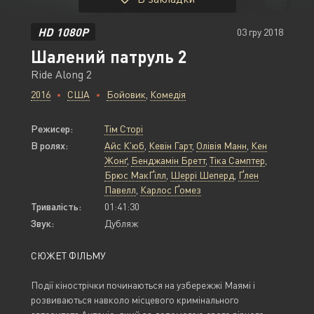
HD 1080P
03 гру 2018
Шалений патруль 2
Ride Along 2
2016
США
Бойовик
,
Комедія
Режисер:
Тім Сторі
В ролях:
Айс К'юб
,
Кевін Гарт
,
Олівія Манн
,
Кен
Жонґ
,
Бенджамін Бретт
,
Тіка Самптер
,
Брюс МакҐілл
,
Шеррі Шеперд
,
Ґлен
Павелл
,
Карлос Ґомез
Тривалість:
01:41:30
Звук:
Дубляж
СЮЖЕТ ФІЛЬМУ
Події кінострічки починаються на узбережжі Маямі і
розвиваються навколо місцевого кримінального