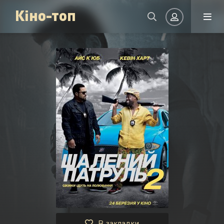
Кіно-топ
Авторизація
Запам'ятати
УВІЙТИ НА САЙТ
Реєстрація
Відновити пароль
Або увійти через
В закладки