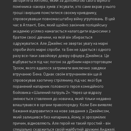
авторитета Антоніо, який за допомогою свого вірного
помічника-хакера зумів з'ясувати, хто саме вкрав у нього
гроші і вирішив помститися своєму кривднику,
спровокувавши повномасштабну війну угруповань. В цей
час в Атланті, Бен, який щойно закінчив поліцейську
академію усіляко намагається налагодити відносини з
братом своєї дівчини, на якій він збирається
одружуватися. Але Джеймс не звертає увагу на марні
спроби його марні спроби. та Бен не здається і одного
разу все-таки завойовує довіру офіцера Джеймса. Це
відбувається під час погоні за дрібним наркоторговцем
Троєм, якого вдалося затримати виключно завдяки
втручанню Бена. Однак своїм втручанням він ще й
спровокував хаотичну стрілянину, під час якої був
поранений напарник головного героя комедійного
бойовика «Шалений патруль 2». Через це відразу
змінюється ставлення до новачка, який тільки недавно
влаштувався в органи правопорядку. Коли Бен виявляє
бажання відправитися на нове завдання з Джеймсом,
який залишився без напарника, йому, зі зрозумілих
причин, відмовляють. Але герой не такий простий - він
спеціально скаржиться своїй майбутній дружині Анджелі.