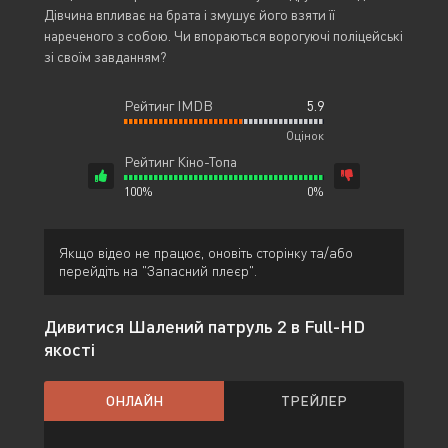
Дівчина впливає на брата і змушує його взяти її
нареченого з собою. Чи впораються ворогуючі поліцейські
зі своїм завданням?
Рейтинг IMDB
5.9
Оцінок
Рейтинг Кіно-Топа
100%
0%
Якщо відео не працює, оновіть сторінку та/або
перейдіть на "Запасний плеєр".
Дивитися Шалений патруль 2 в Full-HD
якості
ОНЛАЙН
ТРЕЙЛЕР