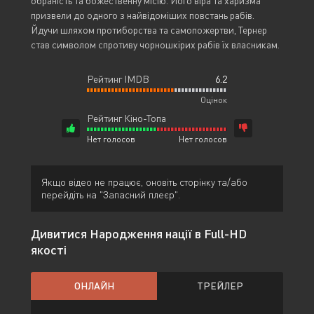
обраність та божественну місію. Його віра та харизма
призвели до одного з найвідоміших повстань рабів.
Йдучи шляхом протиборства та самопожертви, Тернер
став символом спротиву чорношкірих рабів їх власникам.
Рейтинг IMDB
6.2
Оцінок
Рейтинг Кіно-Топа
Нет голосов
Нет голосов
Якщо відео не працює, оновіть сторінку та/або
перейдіть на "Запасний плеєр".
Дивитися Народження нації в Full-HD
якості
ОНЛАЙН
ТРЕЙЛЕР