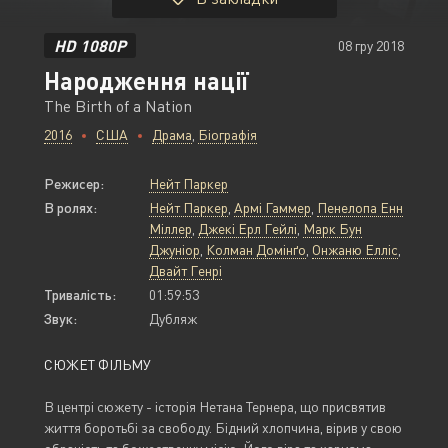
HD 1080P
08 гру 2018
Народження нації
The Birth of a Nation
2016
США
Драма
,
Біографія
Режисер:
Нейт Паркер
В ролях:
Нейт Паркер
,
Армі Гаммер
,
Пенелопа Енн
Міллер
,
Джекі Ерл Гейлі
,
Марк Бун
Джуніор
,
Колман Домінґо
,
Онжаню Елліс
,
Двайт Генрі
Тривалість:
01:59:53
Звук:
Дубляж
СЮЖЕТ ФІЛЬМУ
В центрі сюжету - історія Нетана Тернера, що присвятив
життя боротьбі за свободу. Бідний хлопчина, вірив у свою