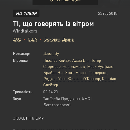
HD 1080P
23 гру 2018
Ті, що говорять із вітром
Windtalkers
2002
США
Бойовик
,
Драма
Режисер:
Джон Ву
В ролях:
Ніколас Кейдж
,
Адам Біч
,
Петер
Стормаре
,
Ноа Еммерік
,
Марк Руффало
,
Брайан Ван Холт
,
Мартін Гендерсон
,
Роджер Уіллі
,
Френсіс О'Коннор
,
Крістіан
Слейтер
Тривалість:
02:14:20
Звук:
Так Треба Продакшн, AMC |
Багатоголосий
СЮЖЕТ ФІЛЬМУ