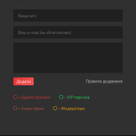
Правила додавання
Додати
-
Адміністратори
-
VIP персона
-
Користувачі
-
Модератори