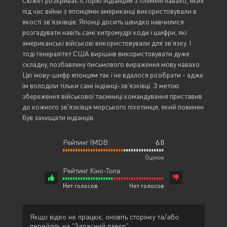
Сюжет розкриває історію індіанцям з племені навахо, яких
під час війни з японцями американці використовували в
якості зв'язківців. Японці досить швидко навчилися
розгадувати навіть самі хитромудрі коди і шифри, які
американські військові використовували для зв'язку. І
тоді генералітет США вирішив використовувати дуже
складну, позбавлену письмового вираження мову навахо.
Цю мову-шифр японцям так і не вдалося розібрати - адже
їм володіли тільки самі індіанці-зв'язківці. З метою
збереження військової таємниці командування приставив
до кожного зв'язківця морського піхотинця, який повинен
був захищати індіанців.
Рейтинг IMDB
6.0
Оцінок
Рейтинг Кіно-Топа
Нет голосов
Нет голосов
Якщо відео не працює, оновіть сторінку та/або
перейдіть на "Запасний плеєр".