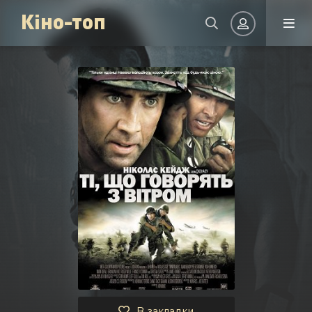
Кіно-топ
Авторизація
Запам'ятати
УВІЙТИ НА САЙТ
Реєстрація
Відновити пароль
Або увійти через
В закладки