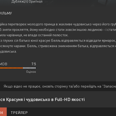
Дубляж[/i] Оригінал
ФІЛЬМУ
ійка перетворює молодого принца в жахливе чудовисько через його грубе
б зняти прокляття, йому необхідно стати зовсім іншою людиною - і статися
ила чарівниця, не впаде останній пелюсток.
з глухих сіл батько юної красуні Белль відправляється відвідати ярмарок
осякнуте чарами. Белль, стривожена зникненням батька, відправляється 
удовиська.
IMDB
7.5
Оцінок
Якщо відео не працює, оновіть сторінку та/або перейдіть на "Запасн
я Красуня і чудовисько в Full-HD якості
ЙН
ТРЕЙЛЕР