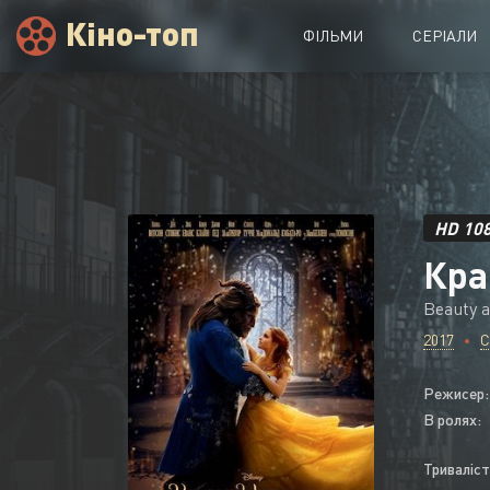
Кіно-топ
ФІЛЬМИ
СЕРІАЛИ
Вся кіноколекція
Новинки
HD 10
2022
2021
2020
2019
Кра
2018
2017
2016
2015
Beauty a
2017
Режисер:
В ролях:
Триваліст