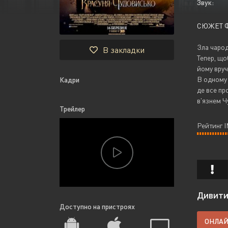
Звук:
СЮЖЕТ 
Зла чарод
В закладки
Тепер, що
йому вруч
В одному 
Кадри
де все пр
в'язнем Ч
Трейлер
Рейтинг 
Дивитис
Доступно на пристроях
ОНЛА