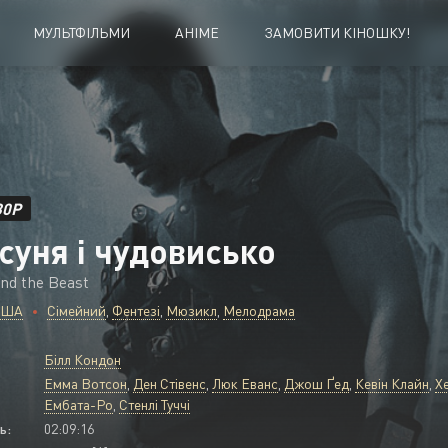
МУЛЬТФІЛЬМИ
АНІМЕ
ЗАМОВИТИ КІНОШКУ!
Біографія
Історичний
Бойовик
Комедія
Вестерн
Кримінал
80P
суня і чудовисько
Воєнний
Мелодрама
Детектив
Містика
nd the Beast
США
Сімейний
,
Фентезі
,
Мюзикл
,
Мелодрама
Документальний
Музика
Драма
Мюзикл
Білл Кондон
Емма Вотсон
,
Ден Стівенс
,
Люк Еванс
,
Джош Ґед
,
Кевін Клайн
,
Х
Ембата-Ро
,
Стенлі Туччі
ь:
02:09:16