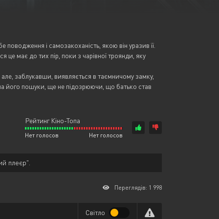
Або увійти через
 поводження і самозакоханість, якою він уразив її.
 це має до тих пір, поки з чарівної троянди, яку
, але, заблукавши, виявляється в таємничому замку,
на його пошуки, ще не підозрюючи, що батько став
Рейтинг Кіно-Топа
Нет голосов
Нет голосов
ий плеєр".
Переглядів: 1 998
Світло