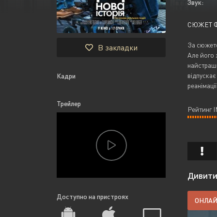
Звук:
СЮЖЕТ 
За сюжето
В закладки
Але його 
найстрашн
відпускає
Кадри
реанімаці
Трейлер
Рейтинг 
Дивитис
Доступно на пристроях
ОНЛА