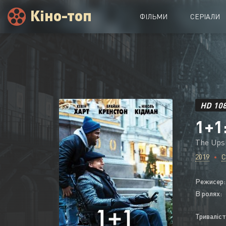
Кіно-топ
ФІЛЬМИ
СЕРІАЛИ
Вся кіноколекція
Новинки
HD 10
2022
2021
2020
2019
1+1
2018
2017
2016
2015
The Ups
2019
Режисер:
В ролях:
Триваліст