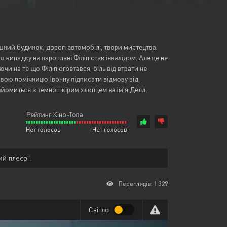
Або увійти через
ішний будинок, дорогі автомобілі, твори мистецтва.
о випадку на пароплані Філіп став інвалідом. Але це не
и на те що Філіп оговтався, біль від втрати не
свою помічницю Івонну підписати відмову від
найомиться з темношкірим хлопцем на ім'я Делл.
Рейтинг Кіно-Топа
Нет голосов
Нет голосов
ий плеєр".
Переглядів: 1 329
Світло