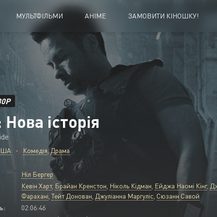
МУЛЬТФІЛЬМИ
АНІМЕ
ЗАМОВИТИ КІНОШКУ!
Біографія
Історичний
Бойовик
Комедія
Вестерн
Кримінал
80P
: Нова історія
Воєнний
Мелодрама
Детектив
Містика
ide
США
Комедія
,
Драма
Документальний
Музика
Драма
Мюзикл
Ніл Бергер
Кевін Харт
,
Брайан Кренстон
,
Ніколь Кідман
,
Ейджа Наомі Кінг
,
Дж
Фарахані
,
Тейт Донован
,
Джуліанна Маргуліс
,
Сюзанн Савой
ь:
02:06:46