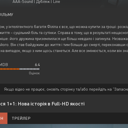
AAA-Sound | Дубляж | Line
ФІЛЬМУ
м, у інтелігентного багатія Філіпа є все, що можна купити за гроші: розк
життя – суцільний біль та сутінки. Справа в тому, що в результаті нещасног
іше: його дружина приземлилася ще більш невдало і загинула. Незважаюч
 його. Він став байдужим до життя і тим більше до смерті, переконавши 
ї на випадок, якщо з ним щось станеться. Але все змінюється, коли він з
IMDB
6.4
Оцінок
Якщо відео не працює, оновіть сторінку та/або перейдіть на "Запасн
я 1+1: Нова історія в Full-HD якості
ЙН
ТРЕЙЛЕР