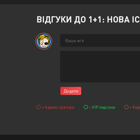
ВІДГУКИ ДО 1+1: НОВА І
Додати
-
Адміністратори
-
VIP персона
-
Кор