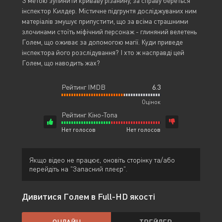
З метою зупинити криваву різанину, за справу береться
інспектор Килдер. Містичне підгрунтя досліджуваних ним
матеріалів змушує припустити, що за всіма страшними
злочинами стоїть міфічний персонаж - глиняний велетень
Голем, що оживає за допомогою магії. Куди приведе
інспектора його розслідування? І хто ж насправді цей
Голем, що наводить жах?
Рейтинг IMDB
6.3
Оцінок
Рейтинг Кіно-Топа
Нет голосов
Нет голосов
Якщо відео не працює, оновіть сторінку та/або
перейдіть на "Запасний плеєр".
Дивитися Голем в Full-HD якості
ОНЛАЙН
ТРЕЙЛЕР