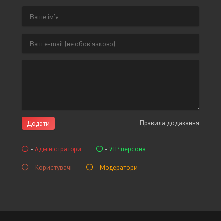
Правила додавання
Додати
-
Адміністратори
-
VIP персона
-
Користувачі
-
Модератори