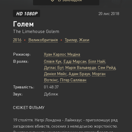
HD 1080P
20 лис 2018
Голем
The Limehouse Golem
2016
Великобританія
Трилер
,
Жахи
Режисер:
Хуан Карлос Медіна
В ролях:
Олівія Кук
,
Едді Марсан
,
Білл Найї
,
Дуглас Бут
,
Марія Вальверде
,
Сем Рейд
,
Деніел Мейс
,
Адам Браун
,
Морган
Воткінс
,
Пітер Салліван
Тривалість:
01:48:37
Звук:
Дубляж
СЮЖЕТ ФІЛЬМУ
19 століття. Нетрі Лондона - Лаймхаус - приголомшує ряд
загадкових вбивств, скоєних з нелюдською жорстокістю.