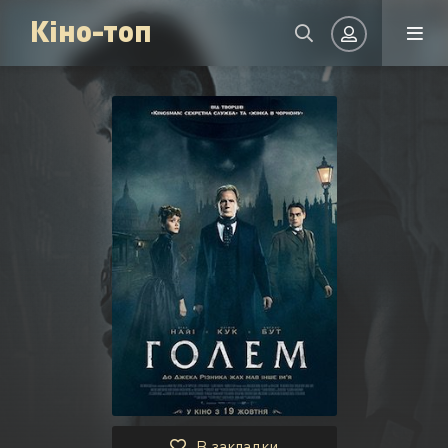
Кіно-топ
Авторизація
Запам'ятати
УВІЙТИ НА САЙТ
Реєстрація
Відновити пароль
Або увійти через
В закладки