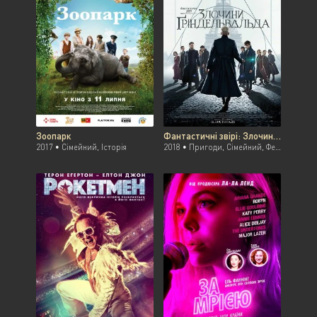
Зоопарк
Фантастичні звірі: Злочини Гріндельвальда
2017 •
Сімейний, Історія
2018 •
Пригоди, Сімейний, Фентезі