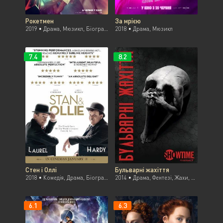
Рокетмен
За мрією
2019 •
Драма, Мюзикл, Біографія
2018 •
Драма, Мюзикл
7.4
8.2
Стен і Оллі
Бульварні жахіття
2018 •
Комедія, Драма, Біографія
2014 •
Драма, Фентезі, Жахи, Серіали
6.1
6.3