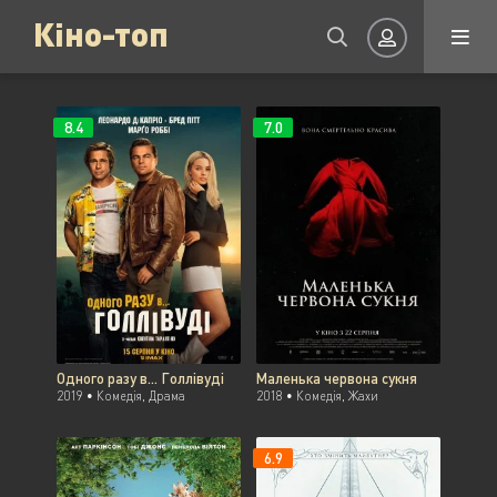
Кіно-топ
8.4
7.0
Авторизація
Запам'ятати
УВІЙТИ НА САЙТ
Одного разу в... Голлiвудi
Маленька червона сукня
2019 •
Комедія, Драма
2018 •
Комедія, Жахи
Реєстрація
Відновити пароль
6.9
Або увійти через