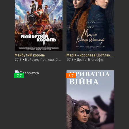
Майбутній король
Марія - королева Шотландії
2019 •
Бойовик, Пригоди, Сімейний, Фентезі
2018 •
Драма, Біографія
7.7
6.7