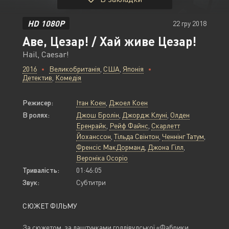
HD 1080P
22 гру 2018
Аве, Цезар! / Хай живе Цезар!
Hail, Caesar!
2016
Великобританія
,
США
,
Японія
Детектив
,
Комедія
Режисер:
Ітан Коен
,
Джоел Коен
В ролях:
Джош Бролін
,
Джордж Клуні
,
Олден
Еренрайк
,
Рейф Файнс
,
Скарлетт
Йоханссон
,
Тільда Свінтон
,
Ченнінг Татум
,
Френсіс МакДорманд
,
Джона Гілл
,
Вероніка Осоріо
Тривалість:
01:46:05
Звук:
Субтитри
СЮЖЕТ ФІЛЬМУ
За сюжетом, за лаштунками голлівудської «Фабрики