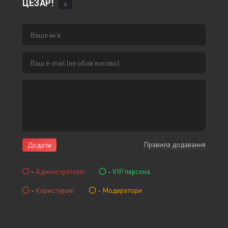
ЦЕЗАР!
0
Правила додавання
Додати
-
Адміністратори
-
VIP персона
-
Користувачі
-
Модератори