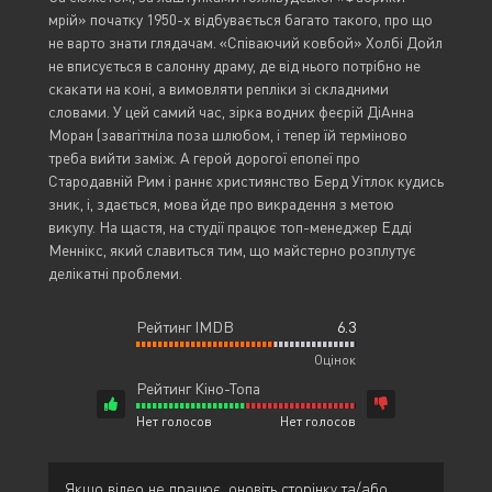
мрій» початку 1950-х відбувається багато такого, про що
не варто знати глядачам. «Співаючий ковбой» Холбі Дойл
не вписується в салонну драму, де від нього потрібно не
скакати на коні, а вимовляти репліки зі складними
словами. У цей самий час, зірка водних феєрій ДіАнна
Моран (завагітніла поза шлюбом, і тепер їй терміново
треба вийти заміж. А герой дорогої епопеї про
Стародавній Рим і раннє християнство Берд Уітлок кудись
зник, і, здається, мова йде про викрадення з метою
викупу. На щастя, на студії працює топ-менеджер Едді
Меннікс, який славиться тим, що майстерно розплутує
делікатні проблеми.
Рейтинг IMDB
6.3
Оцінок
Рейтинг Кіно-Топа
Нет голосов
Нет голосов
Якщо відео не працює, оновіть сторінку та/або