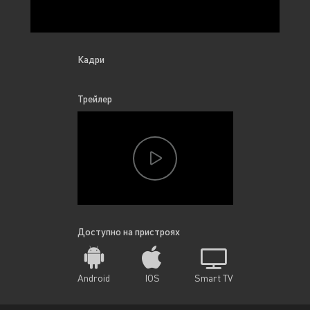
Кадри
Трейлер
Доступно на пристроях
Android
IOS
Smart TV