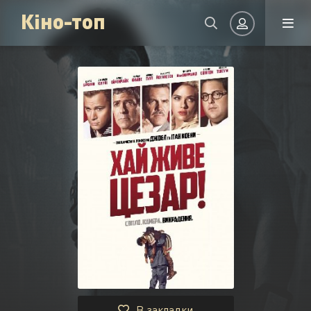
Кіно-топ
Авторизація
Запам'ятати
УВІЙТИ НА САЙТ
Реєстрація
Відновити пароль
Або увійти через
В закладки